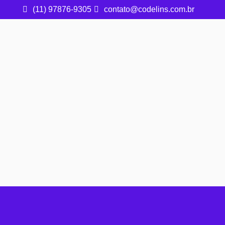
(11) 97876-9305
contato@codelins.com.br